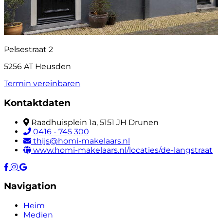
Pelsestraat 2
5256 AT Heusden
Termin vereinbaren
Kontaktdaten
Raadhuisplein 1a, 5151 JH Drunen
0416 - 745 300
thijs@homi-makelaars.nl
www.homi-makelaars.nl/locaties/de-langstraat
Navigation
Heim
Medien