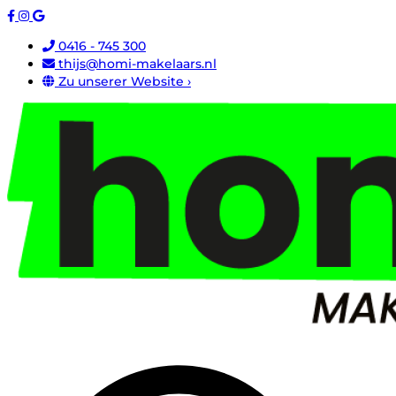
0416 - 745 300
thijs@homi-makelaars.nl
Zu unserer Website ›