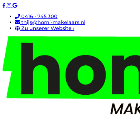
0416 - 745 300
thijs@homi-makelaars.nl
Zu unserer Website ›